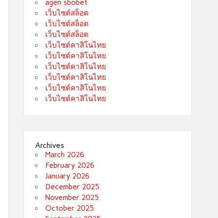
agen sbobet
เว็บไซต์สล็อต
เว็บไซต์สล็อต
เว็บไซต์สล็อต
เว็บไซต์คาสิโนไทย
เว็บไซต์คาสิโนไทย
เว็บไซต์คาสิโนไทย
เว็บไซต์คาสิโนไทย
เว็บไซต์คาสิโนไทย
เว็บไซต์คาสิโนไทย
Archives
March 2026
February 2026
January 2026
December 2025
November 2025
October 2025