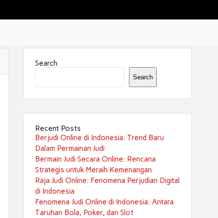
Search
Search
Recent Posts
Berjudi Online di Indonesia: Trend Baru
Dalam Permainan Judi
Bermain Judi Secara Online: Rencana
Strategis untuk Meraih Kemenangan
Raja Judi Online: Fenomena Perjudian Digital
di Indonesia
Fenomena Judi Online di Indonesia: Antara
Taruhan Bola, Poker, dan Slot