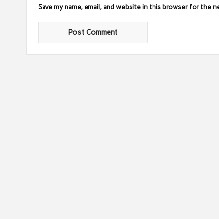
Save my name, email, and website in this browser for the n