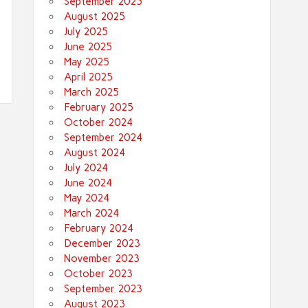
September 2025
August 2025
July 2025
June 2025
May 2025
April 2025
March 2025
February 2025
October 2024
September 2024
August 2024
July 2024
June 2024
May 2024
March 2024
February 2024
December 2023
November 2023
October 2023
September 2023
August 2023