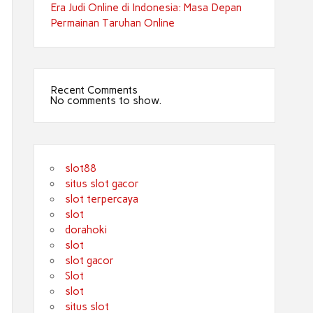
Era Judi Online di Indonesia: Masa Depan
Permainan Taruhan Online
Recent Comments
No comments to show.
slot88
situs slot gacor
slot terpercaya
slot
dorahoki
slot
slot gacor
Slot
slot
situs slot