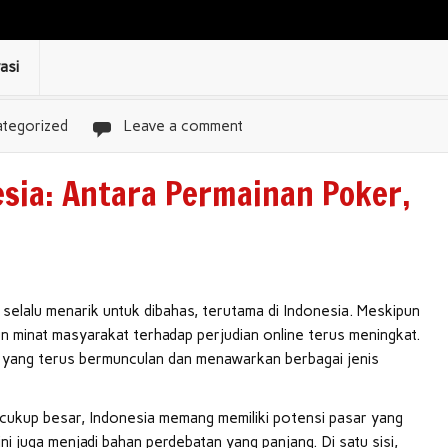
asi
tegorized
Leave a comment
esia: Antara Permainan Poker,
 selalu menarik untuk dibahas, terutama di Indonesia. Meskipun
un minat masyarakat terhadap perjudian online terus meningkat.
ine yang terus bermunculan dan menawarkan berbagai jenis
cukup besar, Indonesia memang memiliki potensi pasar yang
ni juga menjadi bahan perdebatan yang panjang. Di satu sisi,