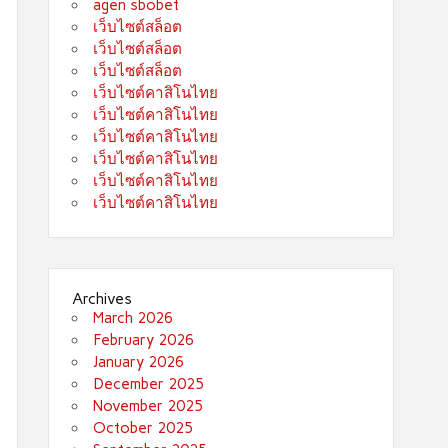
agen sbobet
เว็บไซต์สล็อต
เว็บไซต์สล็อต
เว็บไซต์สล็อต
เว็บไซต์คาสิโนไทย
เว็บไซต์คาสิโนไทย
เว็บไซต์คาสิโนไทย
เว็บไซต์คาสิโนไทย
เว็บไซต์คาสิโนไทย
เว็บไซต์คาสิโนไทย
Archives
March 2026
February 2026
January 2026
December 2025
November 2025
October 2025