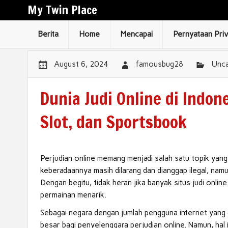
My Twin Place
Berita
Home
Mencapai
Pernyataan Priv
August 6, 2024
famousbug28
Unca
Dunia Judi Online di Indon
Slot, dan Sportsbook
Perjudian online memang menjadi salah satu topik yang
keberadaannya masih dilarang dan dianggap ilegal, nam
Dengan begitu, tidak heran jika banyak situs judi onl
permainan menarik.
Sebagai negara dengan jumlah pengguna internet yang 
besar bagi penyelenggara perjudian online. Namun, hal i