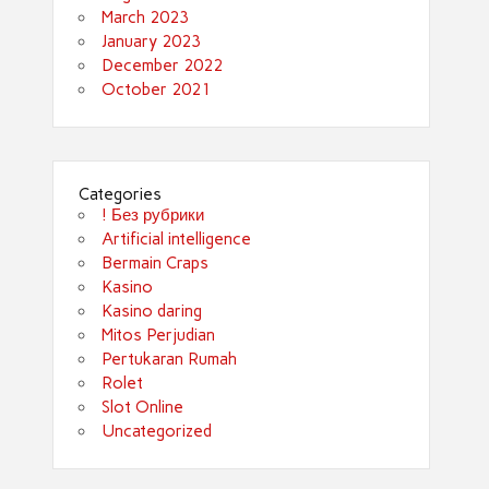
March 2023
January 2023
December 2022
October 2021
Categories
! Без рубрики
Artificial intelligence
Bermain Craps
Kasino
Kasino daring
Mitos Perjudian
Pertukaran Rumah
Rolet
Slot Online
Uncategorized