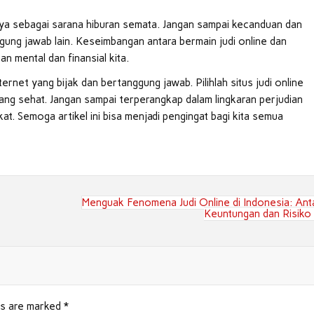
nya sebagai sarana hiburan semata. Jangan sampai kecanduan dan
ung jawab lain. Keseimbangan antara bermain judi online dan
n mental dan finansial kita.
rnet yang bijak dan bertanggung jawab. Pilihlah situs judi online
ng sehat. Jangan sampai terperangkap dalam lingkaran perjudian
kat. Semoga artikel ini bisa menjadi pengingat bagi kita semua
Menguak Fenomena Judi Online di Indonesia: Ant
Keuntungan dan Risiko
ds are marked
*