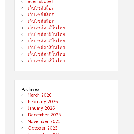
agen sbobet
เว็บไซต์สล็อต
เว็บไซต์สล็อต
เว็บไซต์สล็อต
เว็บไซต์คาสิโนไทย
เว็บไซต์คาสิโนไทย
เว็บไซต์คาสิโนไทย
เว็บไซต์คาสิโนไทย
เว็บไซต์คาสิโนไทย
เว็บไซต์คาสิโนไทย
Archives
March 2026
February 2026
January 2026
December 2025
November 2025
October 2025