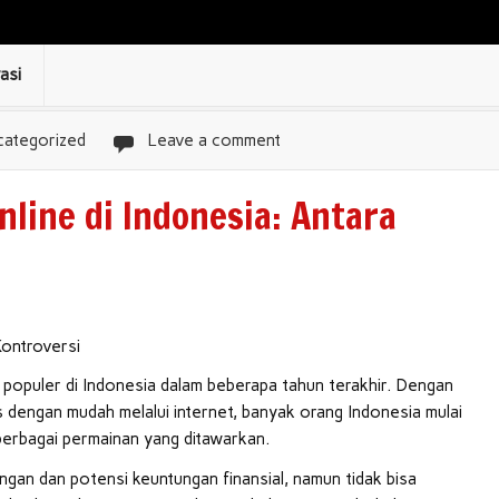
asi
ategorized
Leave a comment
line di Indonesia: Antara
Kontroversi
 populer di Indonesia dalam beberapa tahun terakhir. Dengan
s dengan mudah melalui internet, banyak orang Indonesia mulai
erbagai permainan yang ditawarkan.
an dan potensi keuntungan finansial, namun tidak bisa