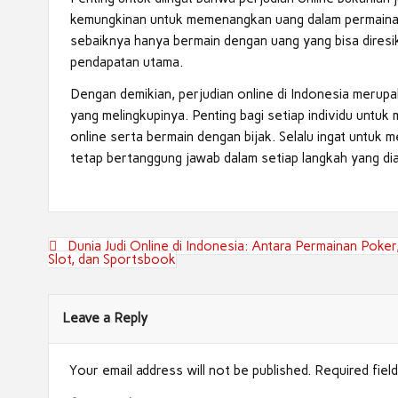
kemungkinan untuk memenangkan uang dalam permainan in
sebaiknya hanya bermain dengan uang yang bisa dires
pendapatan utama.
Dengan demikian, perjudian online di Indonesia meru
yang melingkupinya. Penting bagi setiap individu untu
online serta bermain dengan bijak. Selalu ingat untuk m
tetap bertanggung jawab dalam setiap langkah yang dia
Post
Dunia Judi Online di Indonesia: Antara Permainan Poker
navigation
Slot, dan Sportsbook
Leave a Reply
Your email address will not be published.
Required fiel