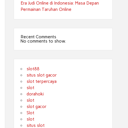
Era Judi Online di Indonesia: Masa Depan
Permainan Taruhan Online
Recent Comments
No comments to show.
slot88
situs slot gacor
slot terpercaya
slot
dorahoki
slot
slot gacor
Slot
slot
situs slot