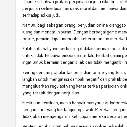
dipungkiri bahwa praktik perjudian ini juga dikelilingi 
perjudian online bisa merusak moral dan membawa damp
terhadap adiksi judi.
Namun, bagi sebagian orang, perjudian online diangg
luang dan mencari hiburan. Dengan berbagai game menari
online, pemain dapat mencoba keberuntungan mereka t
Salah satu hal yang perlu diingat dalam bermain perjudi
untuk tidak terbawa emosi dan terlalu terlibat dalam p
ingat untuk bermain dengan bijak dan tidak mengambil ri
Seiring dengan popularitas perjudian online yang teru
langkah untuk mengatasi dampak negatif dari praktik pe
mengeluarkan regulasi yang ketat terkait perjudian onlin
yang terkait dengan perjudian.
Meskipun demikian, masih banyak masyarakat Indonesia
dengan cara yang bertanggung jawab. Mereka mengang
tidak akan mempengaruhi kehidupan mereka secara negat
Penting untuk diingat bahwa perjudian online bukanla