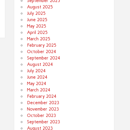
September 2025
August 2025
July 2025
June 2025
May 2025
April 2025
March 2025
February 2025
October 2024
September 2024
August 2024
July 2024
June 2024
May 2024
March 2024
February 2024
December 2023
November 2023
October 2023
September 2023
August 2023